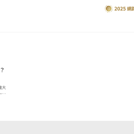
？
醜大
一定