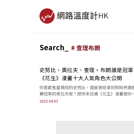
Search_
#
查理布朗
史努比、奧拉夫、查理・布朗誰是冠軍
《花生》漫畫十大人氣角色大公開
你喜歡鬼靈精怪的史努比，還是曾經拿到狗狗界選
賽冠軍的奧拉夫呢？趕快來認識《花生》漫畫裡你
要知道的角色吧！
2025.04.03