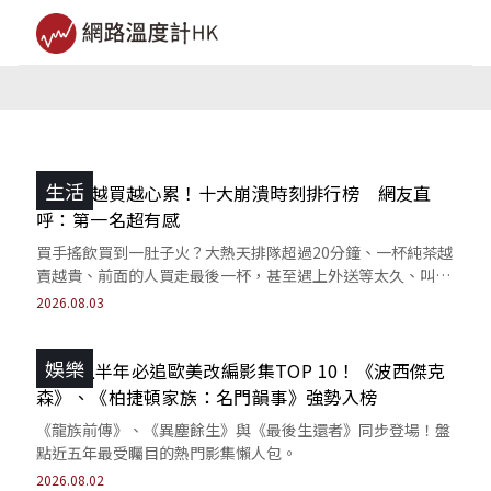
生活
手搖飲越買越心累！十大崩潰時刻排行榜 網友直
呼：第一名超有感
買手搖飲買到一肚子火？大熱天排隊超過20分鐘、一杯純茶越
賣越貴、前面的人買走最後一杯，甚至遇上外送等太久、叫不
到外送等情況，手搖控共同的痛還有哪些？
2026.08.03
娛樂
2026上半年必追歐美改編影集TOP 10！《波西傑克
森》、《柏捷頓家族：名門韻事》強勢入榜
《龍族前傳》、《異塵餘生》與《最後生還者》同步登場！盤
點近五年最受矚目的熱門影集懶人包。
2026.08.02