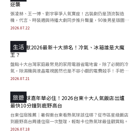
逆襲
張凌赫、王一博、劉宇寧爭人氣寶座！古裝劇仍是頂流製造
機，代言、時裝週與待播大劇同步推升聲量，90後男星版圖再
洗牌？
2026.07.22
生活
吃電怪獸2026最新十大排名！冷氣、冰箱誰是大魔
王？
盤點十大台灣家庭最常見的家用電器省電地雷，除了必開的冷
氣，除濕機與液晶電視居然也是不容小覷的電費殺手！手把手
教你一鍵斷電，省電九成秘訣。
2026.07.21
旅遊
衝熱氣球嘉年華必住！2026台東十大人氣飯店出爐
最快10分鐘到鹿野高台
台東住宿推薦｜暑假衝台東看熱氣球該住哪？從市區星級飯店
到鹿野高台周邊住宿一次整理，輕鬆卡位熱氣球最佳觀賞點。
2026.07.18