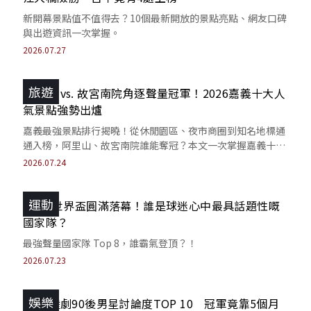
新開幕景點值不值得去？10個最新開放的景點亮點、網友口碑
與出遊資訊一次掌握。
2026.07.27
旅遊
阿里山 vs. 故宮南院角逐聲量冠軍！2026嘉義十大人
氣景點強勢出爐
嘉義最強景點排行揭曉！從休閒園區、夜市商圈到知名地標通
通入榜，阿里山、故宮南院誰能奪冠？本文一次掌握嘉義十大
旅遊熱點。
2026.07.24
運動
2026 世界盃圓滿落幕！誰是球迷心中最具話題性嘅
國家隊？
最強聲量國家隊 Top 8，誰霸氣登頂？！
2026.07.23
娛樂
2026陸劇90後男星討論度TOP 10 冠軍竟靠5個月