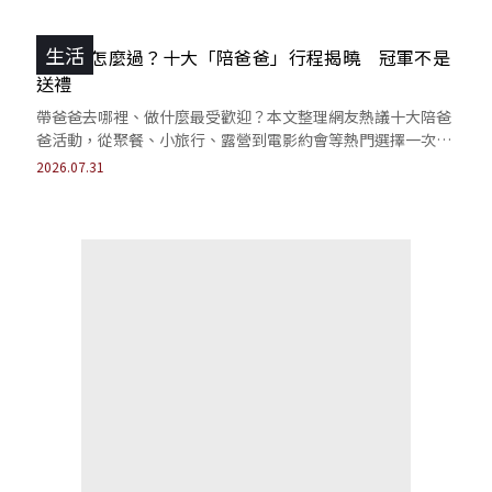
生活
父親節怎麼過？十大「陪爸爸」行程揭曉 冠軍不是
送禮
帶爸爸去哪裡、做什麼最受歡迎？本文整理網友熱議十大陪爸
爸活動，從聚餐、小旅行、露營到電影約會等熱門選擇一次
看。
2026.07.31