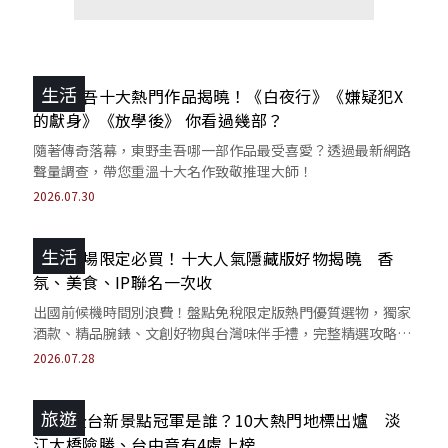
生活
東野圭吾十大熱門作品揭曉！《白夜行》《嫌疑犯X
的獻身》《放學後》 你看過幾部？
隨著傳奇落幕，東野圭吾哪一部作品最受喜愛？透過最新網路
聲量調查，帶您重溫十大名作致敬推理大師！
2026.07.30
生活
桃園機場限定必買！十大人氣隱藏版好物揭曉 香
氛、美食、IP聯名一次收
出國前候機時間別浪費！盤點免稅限定版熱門優質選物，獨家
酒款、精品腕錶、文創好物與台灣味伴手禮，完整精選攻略一
次看。
2026.07.28
旅遊
2026全台新景點冠軍是誰？10大熱門地標出爐 淡
江大橋險勝、台中竟有4處上榜