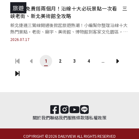
旅遊
三鶯線免費搭兩個月！沿線十大必玩景點一次看 三
峽老街、新北美術館全攻略
新北捷運三鶯線開通後掀起旅遊熱潮！小編幫你整理沿線十大
熱門景點，老街、廟宇、美術館、博物館到客家文化園區，現
在只要搭上捷運就能快速抵達目的地。
2026.07.17
1
2
3
4
…
關於我們
聯絡我們
服務條款
隱私權政策
COPYRIGHT ©
2026
DAILYVIEW ALL RIGHTS RESERVED