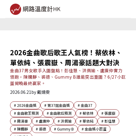
2026金曲歌后歌王人氣榜！蔡依林、
單依純、張震嶽、周湯豪話題大對決
金曲37男女歌手入圍盤點！彭佳慧、洪佩瑜、盧廣仲實力
領跑，陳嫺靜、裘德、Gummy B誰能突出重圍？6/27小巨
蛋揭曉最終贏家。
2026.06.21
by
戴婧雯
#
2026金曲獎
#
第37屆金曲獎
#
金曲37
#
金曲歌王預測
#
金曲歌后預測
#
蔡依林
#
張震嶽
#
周湯豪
#
盧廣仲
#
洪佩瑜
#
單依純
#
彭佳慧
#
陳嫺靜
#
裘德
#
Gummy B
#
金曲獎小巨蛋