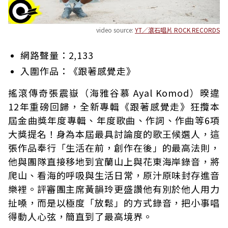
video source:
YT／滾石唱片 ROCK RECORDS
網路聲量：2,133
入圍作品：《跟著感覺走》
搖滾傳奇張震嶽（海雅谷慕 Ayal Komod）暌違
12年重磅回歸，全新專輯《跟著感覺走》狂攬本
屆金曲獎年度專輯、年度歌曲、作詞、作曲等6項
大獎提名！身為本屆最具討論度的歌王候選人，這
張作品奉行「生活在前，創作在後」的最高法則，
他與團隊直接移地到宜蘭山上與花東海岸錄音，將
爬山、看海的呼吸與生活日常，原汁原味封存進音
樂裡。評審團主席黃韻玲更盛讚他有別於他人用力
扯嗓，而是以極度「放鬆」的方式錄音，把小事唱
得動人心弦，簡直到了最高境界。