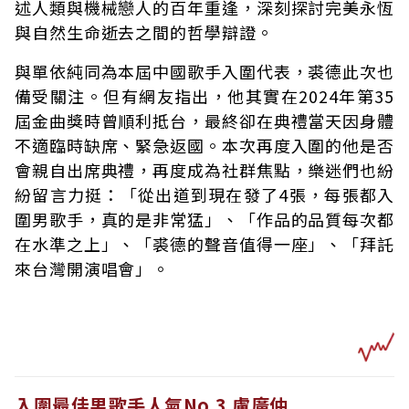
述人類與機械戀人的百年重逢，深刻探討完美永恆
與自然生命逝去之間的哲學辯證。
與單依純同為本屆中國歌手入圍代表，裘德此次也
備受關注。但有網友指出，他其實在2024年第35
屆金曲獎時曾順利抵台，最終卻在典禮當天因身體
不適臨時缺席、緊急返國。本次再度入圍的他是否
會親自出席典禮，再度成為社群焦點，樂迷們也紛
紛留言力挺：「從出道到現在發了4張，每張都入
圍男歌手，真的是非常猛」、「作品的品質每次都
在水準之上」、「裘德的聲音值得一座」、「拜託
來台灣開演唱會」。
入圍最佳男歌手人氣No.3 盧廣仲