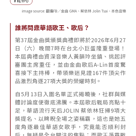
#
KEYPO
image source:
翻攝FB／金曲 GMA、蔡依林 Jolin Tsai、本色音樂
誰將問鼎華語歌王、歌后？
第37屆金曲獎頒獎典禮即將於2026年6月27
日（六）晚間7時在台北小巨蛋隆重登場！
本屆典禮由資深音樂人黃韻玲坐鎮、挑起評
審團主席重任，並由金曲歌后A-Lin首度驚
喜接下主持棒，帶領樂迷見證167件頂尖作
品激烈角逐27項大獎的榮耀時刻。
自5月13日入圍名單正式揭曉後，社群與媒
體討論度便徹底沸騰。本屆歌后戰局亮點十
足，華語流行天后JOLIN 蔡依林狂掃9項大
獎提名、以睥睨全場之姿稱霸，這也是她五
度角逐最佳華語女歌手，究竟能否順利封
后，無疑是全台關注的焦點；而歌王爭霸戰