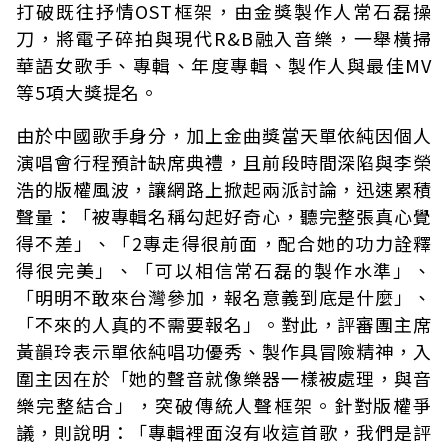
打破既往抒情OST框架，由金獎製作人常石磊操
刀，將電子碎拍與現代R&B融入音樂，一舉橫掃
華語女歌手、專輯、年度專輯、製作人與最佳MV
等5項大獎提名。
由於中國歌手身分，加上金曲獎當天單依純因個人
演唱會行程預計缺席典禮，且前段時間深陷與李榮
浩的版權風波，讓網路上掀起兩派討論，迅速累積
聲量：「被專輯名稱勾起好奇心，聽完整張真心覺
得不差」、「2專走得很前面，配合她的功力詮釋
得很完美」、「可以相信常石磊的製作水準」、
「明明不敢來台灣參加，報名意義到底是什麼」、
「不來的人真的不需要報名」。對此，評審團主席
黃韻玲表示單依純唱功優秀、製作具冒險精神，入
圍主因在於「她的聲音就像樂器一樣被處理，與音
樂完整結合」，突破傳統人聲框架。針對版權爭
議，則說明：「專輯裡面沒有收這首歌，我們是評