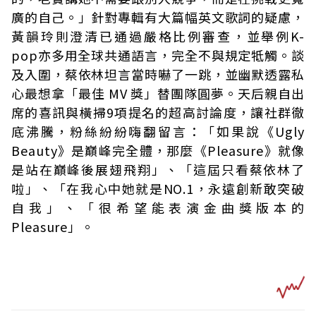
廣的自己。」針對專輯有大篇幅英文歌詞的疑慮，
黃韻玲則澄清已通過嚴格比例審查，並舉例K-
pop亦多用全球共通語言，完全不與規定牴觸。談
及入圍，蔡依林坦言當時嚇了一跳，並幽默透露私
心最想拿「最佳 MV 獎」替團隊圓夢。天后親自出
席的喜訊與橫掃9項提名的超高討論度，讓社群徹
底沸騰，粉絲紛紛嗨翻留言：「如果說《Ugly
Beauty》是巔峰完全體，那麼《Pleasure》就像
是站在巔峰後展翅飛翔」、「這屆只看蔡依林了
啦」、「在我心中她就是NO.1，永遠創新敢突破
自我」、「很希望能表演金曲獎版本的
Pleasure」。