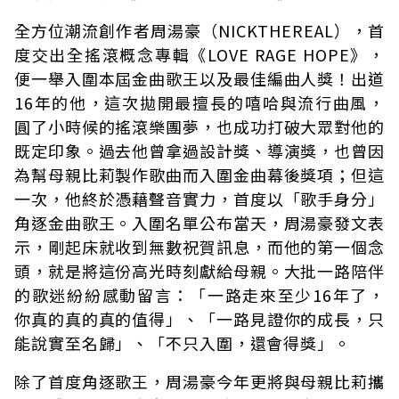
全方位潮流創作者周湯豪（NICKTHEREAL），首
度交出全搖滾概念專輯《LOVE RAGE HOPE》，
便一舉入圍本屆金曲歌王以及最佳編曲人獎！出道
16年的他，這次拋開最擅長的嘻哈與流行曲風，
圓了小時候的搖滾樂團夢，也成功打破大眾對他的
既定印象。過去他曾拿過設計獎、導演獎，也曾因
為幫母親比莉製作歌曲而入圍金曲幕後獎項；但這
一次，他終於憑藉聲音實力，首度以「歌手身分」
角逐金曲歌王。入圍名單公布當天，周湯豪發文表
示，剛起床就收到無數祝賀訊息，而他的第一個念
頭，就是將這份高光時刻獻給母親。大批一路陪伴
的歌迷紛紛感動留言：「一路走來至少16年了，
你真的真的真的值得」、「一路見證你的成長，只
能說實至名歸」、「不只入圍，還會得獎」。
除了首度角逐歌王，周湯豪今年更將與母親比莉攜