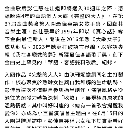
金曲歌后彭佳慧在出道即將邁入30週年之際，憑
藉睽違4年的華語個人大碟《完整的大人》，在第
37屆金曲獎強勢入圍最佳華語女歌手獎。回顧其
音樂生涯，彭佳慧早於1997年即以《真心話》奪
下金曲最佳新人，隨後在2016年憑《大齡女子》
成功封后。2023年她更打破語言界線，以客語專
輯《我在客廳做的夢》斬獲最佳客語歌手獎，創下
金曲史上罕見的「華語、客語雙料歌后」紀錄。
入圍作品《完整的大人》由陳珊妮擔綱同名主打製
作，核心聚焦於熟齡女性與自我和解的生命軌跡。
彭佳慧這次不僅親自參與過半創作，演唱風格更從
過往的爆發力轉為深刻「收斂」，展現極具層次的
溫熱情感，其中叫好叫座的〈總有一首歌會提醒我
愛你〉亦成為小巨蛋演唱會主題曲。在6月15日的
入圍媒體聯訪中，彭佳慧笑稱兒女私下其實更看好