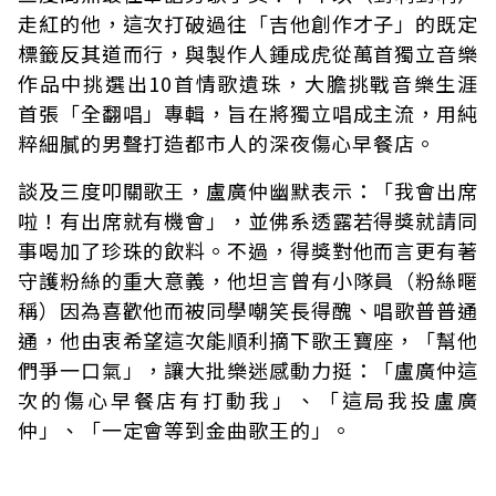
走紅的他，這次打破過往「吉他創作才子」的既定
標籤反其道而行，與製作人鍾成虎從萬首獨立音樂
作品中挑選出10首情歌遺珠，大膽挑戰音樂生涯
首張「全翻唱」專輯，旨在將獨立唱成主流，用純
粹細膩的男聲打造都市人的深夜傷心早餐店。
談及三度叩關歌王，盧廣仲幽默表示：「我會出席
啦！有出席就有機會」，並佛系透露若得獎就請同
事喝加了珍珠的飲料。不過，得獎對他而言更有著
守護粉絲的重大意義，他坦言曾有小隊員（粉絲暱
稱）因為喜歡他而被同學嘲笑長得醜、唱歌普普通
通，他由衷希望這次能順利摘下歌王寶座，「幫他
們爭一口氣」，讓大批樂迷感動力挺：「盧廣仲這
次的傷心早餐店有打動我」、「這局我投盧廣
仲」、「一定會等到金曲歌王的」。