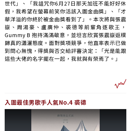
世代」、「我詛咒你6月27日那天加班不能好好休
假，我希望在螢幕前笑你活該入圍金曲獎」、「才
華洋溢的你終於被金曲獎看到了」。本次將與張震
嶽、周湯豪、盧廣仲、裘德等前輩角逐歌王，
Gummy B 抱持滿滿敬意，並坦言欣賞張震嶽返樸
歸真的瀟灑態度。面對獎項競爭，他直率表示已做
到問心無愧，得獎與否交給評審決定：「光是能跟
這些大佬的名字擺在一起，我就與有榮焉了。」
入圍最佳男歌手人氣No.4 裘德