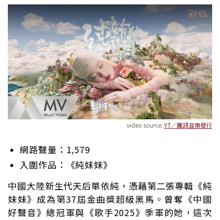
video source:
YT／騰訊音樂發行
網路聲量：1,579
入圍作品：《純妹妹》
中國大陸新生代天后單依純，憑藉第二張專輯《純
妹妹》成為第37屆金曲獎超級黑馬。曾奪《中國
好聲音》總冠軍與《歌手2025》季軍的她，這次