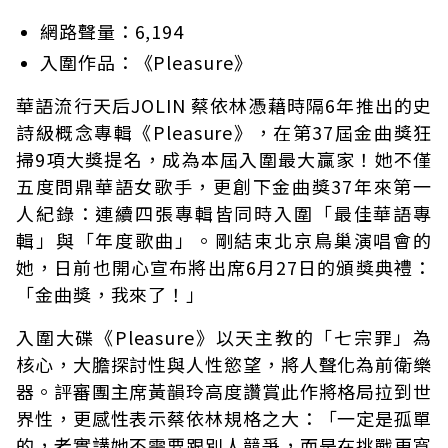
網路聲量：6,194
入圍作品：《Pleasure》
華語流行天后JOLIN 蔡依林憑藉時隔6年推出的史
詩級概念專輯《Pleasure》，在第37屆金曲獎狂
掃9項大獎提名，成為本屆入圍最大贏家！她不僅
五度問鼎華語女歌手，更創下金曲獎37年來第一
人紀錄：連續四張專輯皆同時入圍「最佳華語專
輯」與「年度歌曲」。剛結束北京鳥巢演唱會的
她，日前也開心宣布將出席6月27日的頒獎典禮：
「金曲獎，我來了！」
入圍大碟《Pleasure》以天主教的「七宗罪」為
核心，大膽探討性與人性慾望，將人聲化為前衛樂
器。評審團主席黃韻玲高度讚賞此作將格局拉到世
界性，更感性表示蔡依林規格之大：「一定是孤單
的，老實講她不需要跟別人競爭，而是在挑戰更寬