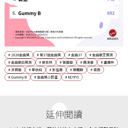
#
2026金曲獎
#
第37屆金曲獎
#
金曲37
#
金曲歌王預測
#
金曲歌后預測
#
蔡依林
#
張震嶽
#
周湯豪
#
盧廣仲
#
洪佩瑜
#
單依純
#
彭佳慧
#
陳嫺靜
#
裘德
#
Gummy B
#
金曲獎小巨蛋
#
KEYPO
延伸閱讀