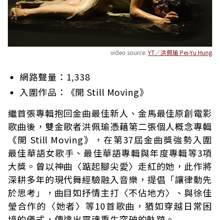
video source:
YT／洪佩瑜 Pei-Yu Hung
網路聲量：1,338
入圍作品：《開 Still Moving》
繼首張專輯抱回金曲最佳新人、金馬最佳原創電影
歌曲後，雙金歌者洪佩瑜憑藉第二張個人概念專輯
《開 Still Moving》，在第37屆金曲獎強勢入圍
最佳華語女歌手、最佳華語專輯與年度專輯等3項
大獎。曾以神曲〈踮起腳尖愛〉走紅的她，此作將
深耕多年的現代舞經驗融入音樂，提倡「讓律動先
於思考」，曲目如抒情主打〈不佔地方〉、與徐佳
瑩合作的〈她者〉等10首歌曲，猶如穿越日常困
境的儀式，傳達出靈魂重生突破的軌跡。