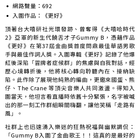
網路聲量：692
入圍作品：《更好》
頂著台大嘻研社光環發跡、曾奪得《大嘻哈時代
2》亞軍的新生代饒舌才子Gummy B，憑藉作品
《更好》在第37屆金曲獎首度問鼎最佳華語男歌
手與最佳作詞人獎。入圍專輯《更好》記錄了他爆
紅後深陷「冒牌者症候群」的焦慮與自我對話，經
歷心境轉折後，他將核心轉向聆聽內在、接納缺
陷。此作除了展現他純熟的編曲，更邀來國蛋、熊
仔、The Crane 等頂尖音樂人共同激盪。得知入
圍當天，他坦言看直播時依舊十分緊張，名字被喊
出的那一刻工作群組瞬間嗨翻，讓他笑稱「走路有
風」。
社群上也迅速湧入樂迷的狂熱祝福與幽默調侃：
「Gummy B入圍了金曲歌王！！這真的是最好的