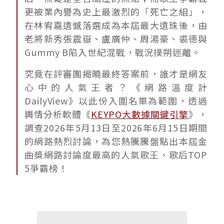
更被業內譽為史上最激烈的「死亡之組」，
在林宥嘉遺憾落選成為本屆最大遺珠後，由
老將新秀張震嶽、盧廣仲、周湯豪、裘德與
Gummy B陷入世紀混戰，戰況撲朔迷離。
究竟在評審團揭曉最終答案前，誰才是網友
心中的人氣王者？《網路溫度計
DailyView》以此份入圍名單為範圍，透過
輿情分析軟體《
KEYPO大數據關鍵引擎
》，
調查2026年5月13日至2026年6月15日期間
的網路熱烈討論，為您熱騰騰盤點出本屆金
曲獎網路討論度最高的人氣歌王、歌后TOP
5爭霸榜！