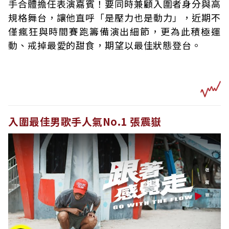
手合體擔任表演嘉賓！要同時兼顧入圍者身分與高
規格舞台，讓他直呼「是壓力也是動力」，近期不
僅瘋狂與時間賽跑籌備演出細節，更為此積極運
動、戒掉最愛的甜食，期望以最佳狀態登台。
入圍最佳男歌手人氣No.1 張震嶽