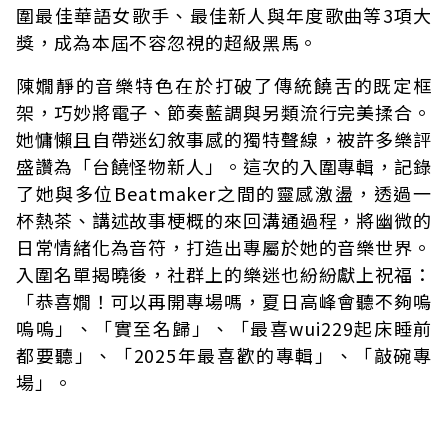
圍最佳華語女歌手、最佳新人與年度歌曲等3項大
獎，成為本屆不容忽視的超級黑馬。
陳嫺靜的音樂特色在於打破了傳統饒舌的既定框
架，巧妙將電子、節奏藍調與另類流行完美揉合。
她慵懶且自帶迷幻敘事感的獨特聲線，被許多樂評
盛讚為「台饒怪物新人」。這次的入圍專輯，記錄
了她與多位Beatmaker之間的靈感激盪，透過一
杯熱茶、講述故事梗概的來回溝通過程，將幽微的
日常情緒化為音符，打造出專屬於她的音樂世界。
入圍名單揭曉後，社群上的樂迷也紛紛獻上祝福：
「恭喜嫺！可以再開專場嗎，夏日高峰會聽不夠嗚
嗚嗚」、「實至名歸」、「最喜wui229起床睡前
都要聽」、「2025年最喜歡的專輯」、「敲碗專
場」。