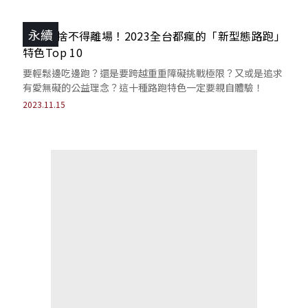
永續
好玩到捨不得離場！2023全台都瘋的「新型態路跑」
特色Top 10
要輕鬆邊吃邊跑？還是要跨越重重障礙挑戰極限？又或是追求
有愛無礙的公益理念？這十種路跑特色一定要親自體驗！
2023.11.15