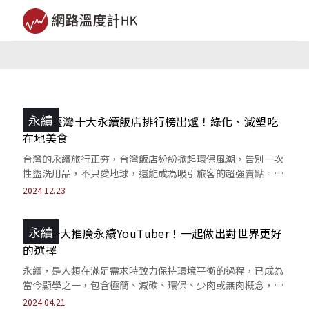
永續
2024 臺灣十大永續飯店排行榜出爐！綠化、減塑吃
在地美食
台灣的永續旅行正夯，台灣飯店紛紛掀起環保風潮，告別一次
性盥洗用品，不只愛地球，還能成為吸引旅客的超強賣點。想
知道哪幾家飯店靠永續創意備受網友討論呢？
2024.12.23
永續
2024十大推廣永續YouTuber！一起做出對世界更好
的選擇
永續，是人類在滿足需求時致力保持環境平衡的過程，已成為
當今顯學之一，包含極簡、減碳、環保、少肉或無肉概念，都
是我們必須時常學習實踐的課題。
2024.04.21