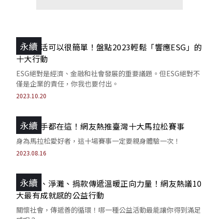
永續
永續生活可以很簡單！盤點2023輕鬆「響應ESG」的
十大行動
ESG絕對是經濟、金融和社會發展的重要議題。但ESG絕對不
僅是企業的責任，你我也要付出。
2023.10.20
永續
路跑好手都在這！網友熱推臺灣十大馬拉松賽事
身為馬拉松愛好者，這十場賽事一定要親身體驗一次！
2023.08.16
永續
用路跑、淨灘、捐款傳遞溫暖正向力量！網友熱議10
大最有成就感的公益行動
關懷社會，傳遞善的循環！哪一種公益活動最能讓你得到滿足