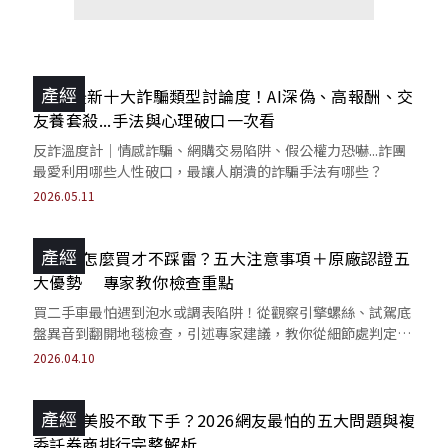
產經
2026最新十大詐騙類型討論度！AI深偽、高報酬、交
友養套殺...手法與心理破口一次看
反詐溫度計｜情感詐騙、網購交易陷阱、假公權力恐嚇...詐團
最愛利用哪些人性破口，最讓人崩潰的詐騙手法有哪些？
2026.05.11
產經
中古車怎麼買才不踩雷？五大注意事項＋原廠認證五
大優勢 專家教你檢查重點
買二手車最怕遇到泡水或調表陷阱！從觀察引擎螺絲、試駕底
盤異音到翻開地毯檢查，引述專家建議，教你從細節處判定車
況，並透過履歷與合約規避維修錢坑。
2026.04.10
產經
想投資美股不敢下手？2026網友最怕的五大問題與複
委託券商排行完整解析