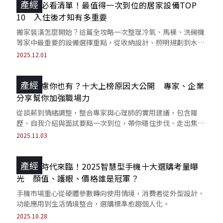
產經
裝潢前必看清單！最值得一次到位的居家設備TOP
10 入住後才知有多重要
搬家裝潢怎麼開始？這篇全攻略一次整理冷氣、馬桶、洗碗機
等家中最重要的設備選擇重點，從收納設計、照明規劃到水電
管線配置全面解析，輕鬆打造最實用的新家。
2025.12.01
產經
轉職焦慮你也有？十大上榜原因大公開 專家、企業
分享幫你加強職場力
從談薪到情緒調整，整合專家與心理師的實用建議，包含履
歷、自我介紹與面試要點一次到位，帶你穩住步伐、走出焦
慮，順利完成職涯轉折。
2025.11.03
產經
分眾化時代來臨！2025智慧型手機十大選購考量曝
光 顏值、護眼、價格誰是冠軍？
手機市場重心從硬體參數轉向使用情境，消費者從外型設計、
功能應用到生活情境整合，選購標準愈趨個人化。
2025.10.28