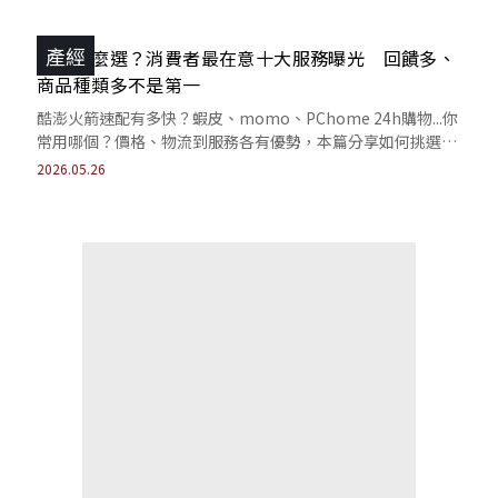
產經
電商怎麼選？消費者最在意十大服務曝光 回饋多、
商品種類多不是第一
酷澎火箭速配有多快？蝦皮、momo、PChome 24h購物...你
常用哪個？價格、物流到服務各有優勢，本篇分享如何挑選最
符合你需求的選擇。
2026.05.26