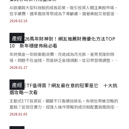
AI浪潮與大型科技股的成長前景，吸引投資人關注美股市場，
但手續費、匯率風險等常成為下單顧慮。隨著美股交易管道與
券商服務日益多元，相關痛點逐漸獲改善。
2026.02.10
產經
迎接2026馬年財神到！網友推薦財務優化方法TOP
10 新年穩健佈局必看
年終獎金一到就衝動消費、月底成為月光族，是常見理財困
境。問題不在省錢，而是缺乏金錢規劃。從日常習慣調整，建
立理財計畫，避免資金不知不覺流失。
2026.01.27
產經
主動式ETF值得買？網友最在意的冠軍是它 十大挑
選攻略一次看
主動式ETF投資前，關鍵不只看績效排名。有哪些常被忽略的
重點？從投信實力、經理人操作策略到成分股配置與風險控
管，讓投資決策回到產品本質。
2026.01.05