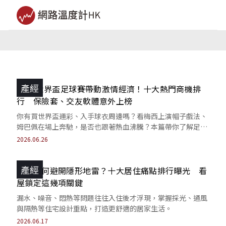
產經
2026世界盃足球賽帶動激情經濟！十大熱門商機排
行 保險套、交友軟體意外上榜
你有買世界盃運彩、入手球衣周邊嗎？看梅西上演帽子戲法、
姆巴佩在場上奔馳，是否也跟著熱血沸騰？本篇帶你了解足球
熱潮如何引爆驚人商機！
2026.06.26
產經
買房如何避開隱形地雷？十大居住痛點排行曝光 看
屋鎖定這幾項關鍵
漏水、噪音、悶熱等問題往往入住後才浮現，掌握採光、通風
與隔熱等住宅設計重點，打造更舒適的居家生活。
2026.06.17