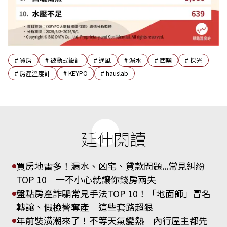
#
買房
#
被動式設計
#
通風
#
漏水
#
西曬
#
採光
#
房產溫度計
#
KEYPO
#
hauslab
延伸閱讀
買房地雷多！漏水、凶宅、貸款問題...常見糾紛
TOP 10 一不小心就讓你錢房兩失
盤點房產詐騙常見手法TOP 10！「地面師」冒名
轉讓、假檢警奪產 這些套路超狠
年前裝潢潮來了！不等天氣變熱 內行屋主都先