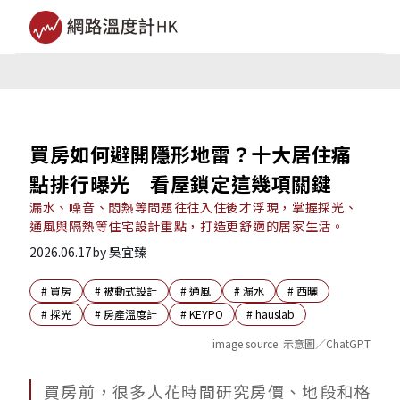
買房如何避開隱形地雷？十大居住痛
點排行曝光 看屋鎖定這幾項關鍵
漏水、噪音、悶熱等問題往往入住後才浮現，掌握採光、
通風與隔熱等住宅設計重點，打造更舒適的居家生活。
2026.06.17
by
吳宜臻
#
買房
#
被動式設計
#
通風
#
漏水
#
西曬
#
採光
#
房產溫度計
#
KEYPO
#
hauslab
image source:
示意圖／ChatGPT
買房前，很多人花時間研究房價、地段和格