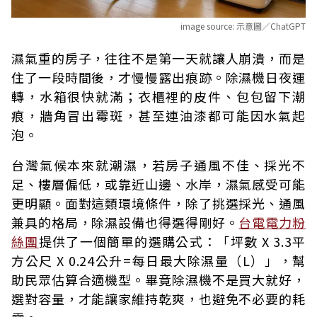
image source:
示意圖／ChatGPT
濕氣重的房子，往往不是第一天就讓人崩潰，而是
住了一段時間後，才慢慢露出痕跡。除濕機日夜運
轉，水箱很快就滿；衣櫃裡的皮件、包包留下潮
痕，牆角冒出霉斑，甚至連油漆都可能因水氣起
泡。
台灣氣候本來就潮濕，若房子通風不佳、採光不
足、樓層偏低，或靠近山邊、水岸，濕氣感受可能
更明顯。面對這類環境條件，除了挑選採光、通風
兼具的格局，除濕設備也得選得剛好。
台電電力粉
絲團
提供了一個簡單的選購公式：「坪數 X 3.3平
方公尺 X 0.24公升=每日最大除濕量（L）」，幫
助民眾估算合適機型。畢竟除濕機不是買大就好，
選對容量，才能讓家維持乾爽，也避免不必要的耗