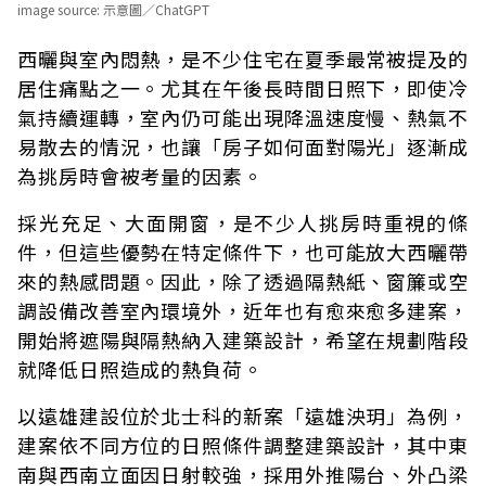
image source:
示意圖／ChatGPT
西曬與室內悶熱，是不少住宅在夏季最常被提及的
居住痛點之一。尤其在午後長時間日照下，即使冷
氣持續運轉，室內仍可能出現降溫速度慢、熱氣不
易散去的情況，也讓「房子如何面對陽光」逐漸成
為挑房時會被考量的因素。
採光充足、大面開窗，是不少人挑房時重視的條
件，但這些優勢在特定條件下，也可能放大西曬帶
來的熱感問題。因此，除了透過隔熱紙、窗簾或空
調設備改善室內環境外，近年也有愈來愈多建案，
開始將遮陽與隔熱納入建築設計，希望在規劃階段
就降低日照造成的熱負荷。
以遠雄建設位於北士科的新案「遠雄泱玥」為例，
建案依不同方位的日照條件調整建築設計，其中東
南與西南立面因日射較強，採用外推陽台、外凸梁