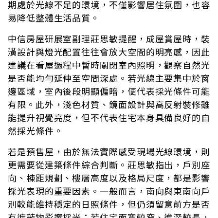
期處於光線不足的環境，不僅影響居住氛圍，也容
易降低整體生活品質。
中信房屋研展室副理莊思敏提醒，成屋賞屋時，裝
潢設計與燈光配置往往會放大空間的明亮感，因此
建議在看屋過程中暫時關閉室內照明，觀察自然光
是否能均勻延伸至空間深處。若光線主要集中於窗
邊區域，室內後段明顯偏暗，便代表採光條件可能
有限。此外，淺色材質、鏡面設計與高反射裝修雖
能提升視覺亮度，但不代表住宅本身具備良好的自
然採光條件。
若是預售屋，由於無法實際感受現場光線環境，則
更需要從建築條件綜合判斷。莊思敏指出，戶別座
向、棟距規劃、樓層高度以及格局尺度，都是影響
採光表現的重要因素。一般而言，南向與東南向戶
別較能維持穩定的日照條件，但仍須留意前方是否
有遮蔽物影響採光；若住宅面寬較窄、進深較長，