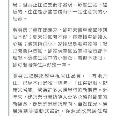
局；但真正住進去後才發現，影響生活幸福
感的，往往是那些看房時不一定注意到的小
細節。
明明房子買在捷運旁，卻每天被車流聲吵到
睡不好；夏天冷氣開不停，電費帳單卻讓人
心痛；遇到梅雨季，家裡總是潮濕發霉；想
打開窗戶透氣，卻發現空氣品質和噪音都不
理想。這些生活中的小麻煩，看似不起眼，
卻可能陪伴住戶好幾十年。
隨著民眾越來越重視居住品質，「有地方
住」已經不再是唯一標準，「住得舒服、健
康又省能」成為許多人購屋時的新期待。近
年來，建築業也開始導入更多永續與節能的
新觀念，像是透過建築座向、自然採光、通
風規劃等被動式設計，從源頭改善居住環