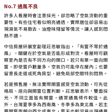
No.7 通風不良
許多人看屋時會注意採光，卻忽略了空氣流動的重
要性。有些住宅看似明亮通透，實際居住卻容易出
現濕氣不易散去、油煙味殘留等情況，讓人感到悶
熱不適。
中信房屋研展室副理莊思敏指出，「有窗不等於通
風」，關鍵在於空氣是否能形成對流。看屋時可觀
察室內是否有不同方向的開口，若只有單一面向開
窗，即使窗戶數量多，空氣仍可能停在屋內；也要
留意長走道或死角房型，避免局部空間特別悶熱。
若是預售屋，無法實際開窗感受空氣流動，可先從
格局、座向與開窗位置判斷。莊思敏表示，雙面採
光、不同立面皆有開窗，通常通風條件較佳。此
外，台灣夏季多為西南風、冬季多為東北風，若主
要開窗面朝向西北或東北，夏天也較容易出現通風