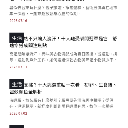
暑假去台東玩什麼？親子旅遊、療癒體驗、藝術展演與在地市
集一次看，一起來趟放鬆身心靈的假期。
2026.07.16
生活
高溫悶熱不只讓人流汗！十大難受瞬間冠軍是它 舒
適穿搭成關注焦點
高溫悶熱讓流汗、異味與衣物濕黏成為夏日困擾，從通勤、排
隊、運動到戶外工作，如何透過快乾衣物與降溫小物減少不適
也受關注。
2026.07.13
生活
雞蛋怎麼挑？十大挑選重點一次看 初卵、生食級、
蛋殼顏色全解析
洗選蛋、散裝蛋有什麼差別？蛋需要先清洗再冷藏嗎？從保
存、溯源標示、新鮮度判斷到常見選購迷思，教你一次掌握正
確觀念，買得安心、吃得更放心。
2026.07.02