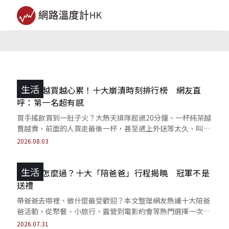
生活
手搖飲越買越心累！十大崩潰時刻排行榜 網友直
呼：第一名超有感
買手搖飲買到一肚子火？大熱天排隊超過20分鐘、一杯純茶越
賣越貴、前面的人買走最後一杯，甚至遇上外送等太久、叫不
到外送等情況，手搖控共同的痛還有哪些？
2026.08.03
生活
父親節怎麼過？十大「陪爸爸」行程揭曉 冠軍不是
送禮
帶爸爸去哪裡、做什麼最受歡迎？本文整理網友熱議十大陪爸
爸活動，從聚餐、小旅行、露營到電影約會等熱門選擇一次
看。
2026.07.31