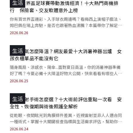
生活
2026世界盃足球賽帶動激情經濟！十大熱門商機排
行 保險套、交友軟體意外上榜
你有買世界盃運彩、入手球衣周邊嗎？看梅西上演帽子戲法、
姆巴佩在場上奔馳，是否也跟著熱血沸騰？本篇帶你了解足球
熱潮如何引爆驚人商機！
2026.06.26
生活
不開冷氣怎麼降溫？網友最愛十大消暑神器出爐 女
孩衣櫃單品不能沒有它
隨身風扇、涼感衣、陽傘...面對夏日高溫，你的消暑神器準備
好了嗎？今夏必備十大降溫好物大公開，快來看看有哪些人氣
法寶上榜，陪你清爽對抗酷暑！
2026.06.25
生活
近視雷射手術怎麼選？十大術前評估重點一次看 安
全性、恢復期與術後照護全解析
從乾眼、夜間眩光到角膜條件差異，近視雷射並非人人適合同
一種術式。掌握十大關鍵檢查指標與生活需求評估，幫助你在
手術前做出更安心的選擇。
2026.06.24