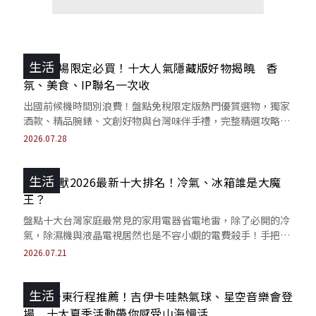
生活
桃園機場限定必買！十大人氣隱藏版好物揭曉 香
氛、美食、IP聯名一次收
出國前候機時間別浪費！盤點免稅限定版熱門優質選物，獨家
酒款、精品腕錶、文創好物與台灣味伴手禮，完整精選攻略一
次看。
2026.07.28
生活
吃電怪獸2026最新十大排名！冷氣、冰箱誰是大魔
王？
盤點十大台灣家庭最常見的家用電器省電地雷，除了必開的冷
氣，除濕機與液晶電視居然也是不容小覷的電費殺手！手把手
教你一鍵斷電，省電九成秘訣。
2026.07.21
生活
2026台東行程推薦！吉伊卡哇熱氣球、星空音樂會登
場 十大夏季活動帶你感受山海慢活