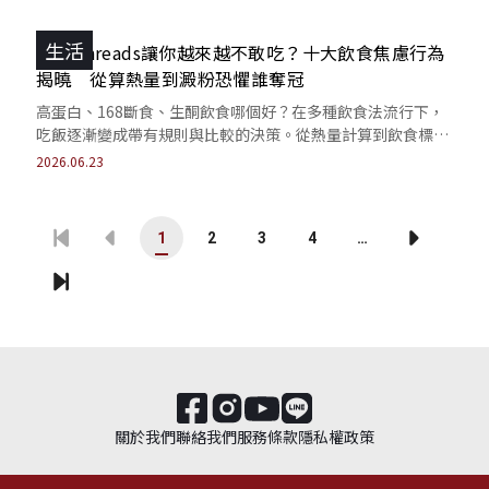
生活
IG、Threads讓你越來越不敢吃？十大飲食焦慮行為
揭曉 從算熱量到澱粉恐懼誰奪冠
高蛋白、168斷食、生酮飲食哪個好？在多種飲食法流行下，
吃飯逐漸變成帶有規則與比較的決策。從熱量計算到飲食標準
化，易讓人產生健康資訊的焦慮與壓力。
2026.06.23
1
2
3
4
…
關於我們
聯絡我們
服務條款
隱私權政策