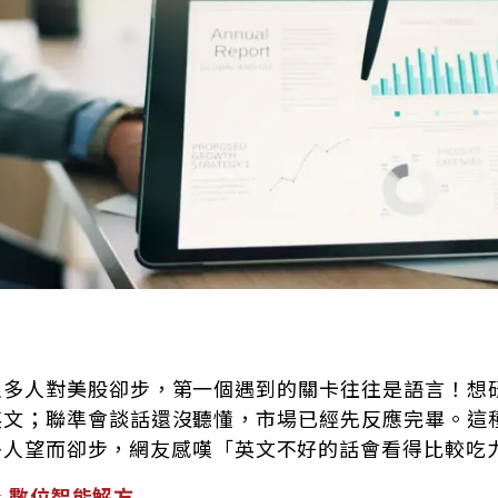
很多人對美股卻步，第一個遇到的關卡往往是語言！想
英文；聯準會談話還沒聽懂，市場已經先反應完畢。這
多人望而卻步，網友感嘆「英文不好的話會看得比較吃
★ 數位智能解方