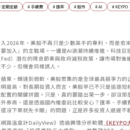
#
定期定額
#
手續費
#
匯率
#
股市
#
AI
#
KEYPO
步入2026年，美股不再只是少數高手的專利，而是愈
不要加入」的主戰場。一邊是AI浪潮持續推進、科技巨
（Fed）潛在的降息節奏與政府減稅政策，讓市場對後
數不少，但機會同樣誘人。
從蘋果、輝達到微軟，美股聚集的是全球最具競爭力的
透明度高，對長期投資人而言，美股早已不只是追逐短
產配置的關鍵拼圖。只是，真的要踏出第一步，卻沒那
海外券商，還是透過國內複委託比較安心？匯率、手續
「還沒下單就先卡關」的問題，正是許多投資人遲遲不
網路溫度計DailyView》透過輿情分析軟體
《KEYP