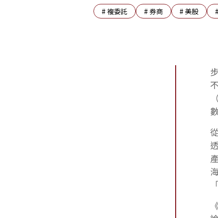
#
複委託
#
券商
#
美股
《