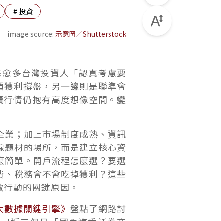
#
投資
image source:
示意圖／Shutterstock
來愈多台灣投資人「認真考慮要
頭獲利撐盤，另一邊則是聯準會
續行情仍抱有高度想像空間。變
企業；加上市場制度成熟、資訊
線題材的場所，而是建立核心資
麼簡單。開戶流程怎麼選？要選
費、稅務會不會吃掉獲利？這些
敢行動的關鍵原因。
O大數據關鍵引擎》
盤點了網路討