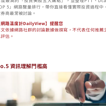
論度最高的「投資美股五大痛點」，並整理PTT、Dc
TOP 5」網路聲量排行，帶你直接看懂實際投資過程
家券商最常被討論。
網路溫度計DailyView】提醒您
本文依據網路社群的討論數據做撰寫，不代表任何推薦
慎評估。
No.5 資訊理解門檻高