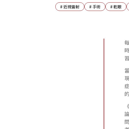
#
近視雷射
#
手術
#
乾眼
《