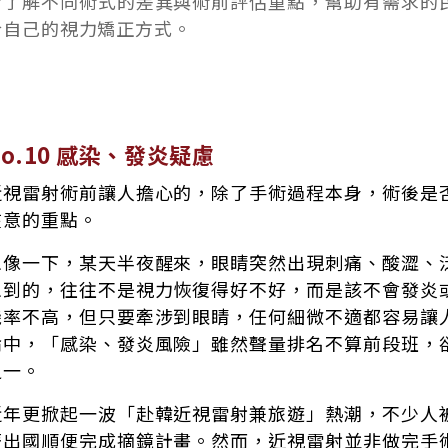
者了解不同術式的差異與術前評估重點，幫助有需求的
合自己的視力矯正方式。
No.10 感染、發炎疑慮
近視雷射術前讓人擔心的，除了手術過程本身，術後是
在意的重點。
想像一下，某天半夜醒來，眼睛突然出現刺痛、酸澀、
想到的，往往不是視力恢復得好不好，而是該不會發炎
機率不高，但只要牽涉到眼睛，任何細微不適都容易讓
論中，「感染、發炎風險」雖然聲量排名不算前段班，
之一。
近年更掀起一波「赴韓近視雷射兼旅遊」熱潮，不少人
著出國順便完成摘鏡計畫。然而，近視雷射並非做完手