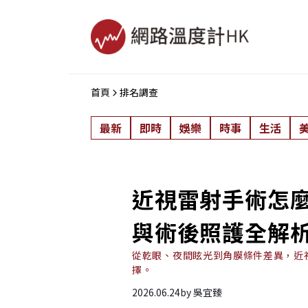
首頁
排名調查
最新
即時
娛樂
時事
生活
近視雷射手術怎
與術後照護全解
從乾眼、夜間眩光到角膜條件差異，近
擇。
2026.06.24
by
吳宜臻