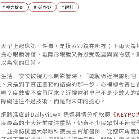
#
視力檢查
#
KEYPO
#
眼科
每天早上起床第一件事，是摸索眼鏡在哪裡；下雨天鏡
時擔心眼鏡滑落，戴隱形眼鏡又得忍受乾澀與異物感。
習以為常的日常。
當生活一次次被視力限制影響時，「乾脆做近視雷射吧
現。只是到了真正要預約諮詢的那一步，心裡總會冒出
症嗎？度數會不會再回來？近視雷射早已不是少數人的
的障礙往往不是技術，而是對未知的擔心。
網路溫度計DailyView》透過輿情分析軟體
《KEYP
論度最高的十大術前關注重點，仍有不少民眾對手術安
問，並採訪桃園大學眼科院長王甯加醫師，從臨床角度