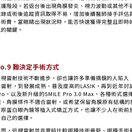
照護階段。若返台後出現角膜發炎、視力波動或其他不
紀錄或術後追蹤資訊取得不易，增加後續醫師接手評估
手術費，當眼睛出現狀況時，能否快速獲得完整且即時
感的關鍵。
No.9 難決定手術方式
近視雷射技術不斷進步，卻也讓許多準備摘鏡的人陷入「
層雷射，到發展成熟、普及度高的LASIK，再到近年討論度
ro，以及新升級的SMILE Pro 3.0 Max，各種
視、角膜條件不適合雷射，或希望保留角膜原有結構的族群
膠原蛋白眼內鏡等植入式矯正方式，也讓不少人在術前
合自己的選擇。
然而，近視雷射並非單純比較哪種技術最新、哪種手術