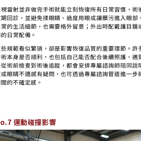
近視雷射並非做完手術就能立刻恢復所有日常習慣，術
定期回診，並避免揉眼睛、過度用眼或讓髒污進入眼部
平常的生活細節，也需要格外留意；外出時配戴護目鏡
期的日常配備。
這些規範看似繁瑣，卻是影響恢復品質的重要環節。許
手術本身是否順利，也包括自己能否配合後續照護、遇
科從術前檢查到術後追蹤，都會安排專屬諮詢師陪同說
護或眼睛不適感有疑問，也可透過專屬諮詢管道進一步
期間的不確定感。
No.7 運動碰撞影響