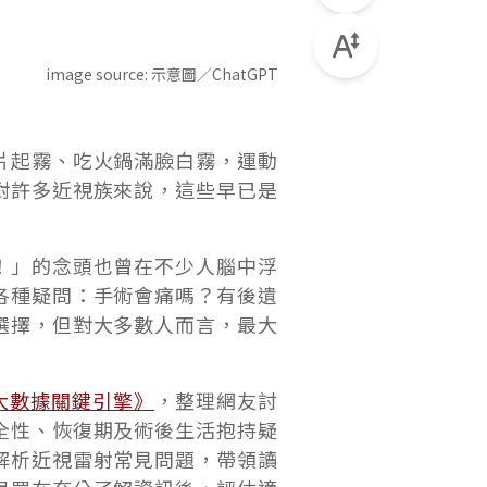
image source:
示意圖／ChatGPT
片起霧、吃火鍋滿臉白霧，運動
對許多近視族來說，這些早已是
！」的念頭也曾在不少人腦中浮
各種疑問：手術會痛嗎？有後遺
選擇，但對大多數人而言，最大
O大數據關鍵引擎》
，整理網友討
全性、恢復期及術後生活抱持疑
解析近視雷射常見問題，帶領讀