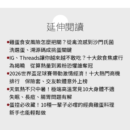
延伸閱讀
雞蛋食安風險怎麼把關？從禽流感到沙門氏菌
洗選蛋、溯源碼成挑蛋關鍵
IG、Threads讓你越來越不敢吃？十大飲食焦慮行
為揭曉 從算熱量到澱粉恐懼誰奪冠
2026世界盃足球賽帶動激情經濟！十大熱門商機
排行 保險套、交友軟體意外上榜
天氣熱不只中暑！極端高溫常見10大身體不適
失眠、長痘、腸胃問題有解
蛋控必收藏！10種一輩子必嚐的經典雞蛋料理
新手也能輕鬆做