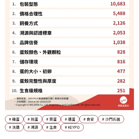
#
雞蛋
#
挑蛋
#
買蛋
#
選蛋
#
食安
#
沙門氏菌
#
洗選
#
溯源
#
生食
#
KEYPO