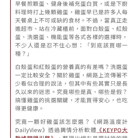
早餐煎顆蛋、健身後補充蛋白質，或是下廚
料理時打上幾顆雞蛋，雞蛋早已是許多人每
天餐桌上不可或缺的食材。不過，當真正走
進超市、站在冷藏櫃前，面對白殼蛋、紅殼
蛋、洗選蛋、機能蛋等各式各樣的選擇時，
不少人還是忍不住心想：「到底該買哪一
種？」
白殼蛋和紅殼蛋的營養真的有差嗎？洗選蛋
一定比較安全？關於雞蛋，網路上流傳著不
少看似合理的說法，但其中有些其實只是長
久以來的迷思。究竟哪些是真、哪些是假？
搞懂雞蛋的挑選關鍵，才能買得安心，也吃
得更健康。
究竟一顆好雞蛋該怎麼選？《網路溫度計
DailyView》透過輿情分析軟體
《KEYPO大