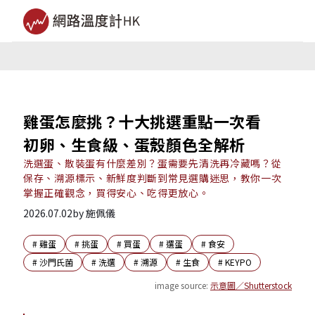
雞蛋怎麼挑？十大挑選重點一次看
初卵、生食級、蛋殼顏色全解析
洗選蛋、散裝蛋有什麼差別？蛋需要先清洗再冷藏嗎？從
保存、溯源標示、新鮮度判斷到常見選購迷思，教你一次
掌握正確觀念，買得安心、吃得更放心。
2026.07.02
by
施佩儀
#
雞蛋
#
挑蛋
#
買蛋
#
選蛋
#
食安
#
沙門氏菌
#
洗選
#
溯源
#
生食
#
KEYPO
image source:
示意圖／Shutterstock