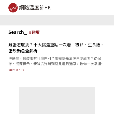
Search_
#
雞蛋
雞蛋怎麼挑？十大挑選重點一次看 初卵、生食級、
蛋殼顏色全解析
洗選蛋、散裝蛋有什麼差別？蛋需要先清洗再冷藏嗎？從保
存、溯源標示、新鮮度判斷到常見選購迷思，教你一次掌握正
確觀念，買得安心、吃得更放心。
2026.07.02