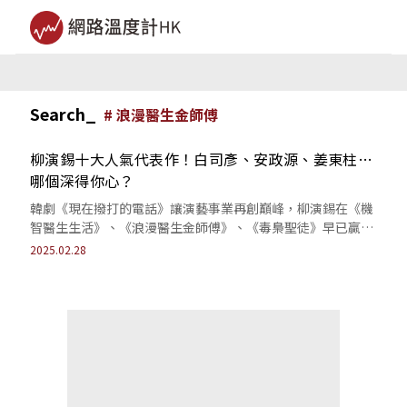
Search_
#
浪漫醫生金師傅
柳演錫十大人氣代表作！白司彥、安政源、姜東柱…
哪個深得你心？
韓劇《現在撥打的電話》讓演藝事業再創巔峰，柳演錫在《機
智醫生生活》、《浪漫醫生金師傅》、《毒梟聖徒》早已贏得
一票鐵粉。
2025.02.28