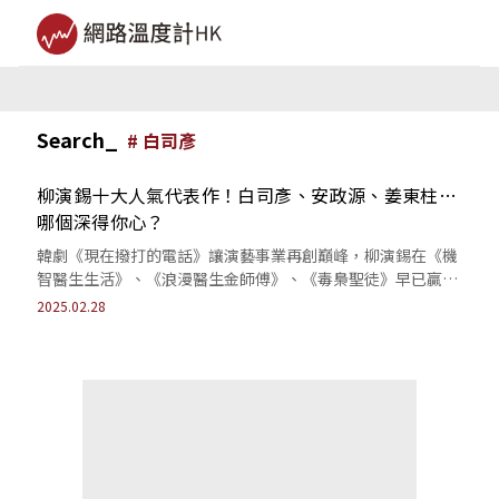
Search_
#
白司彥
柳演錫十大人氣代表作！白司彥、安政源、姜東柱…
哪個深得你心？
韓劇《現在撥打的電話》讓演藝事業再創巔峰，柳演錫在《機
智醫生生活》、《浪漫醫生金師傅》、《毒梟聖徒》早已贏得
一票鐵粉。
2025.02.28