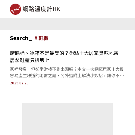
Search_
#
鞋櫃
廚餘桶、冰箱不是最臭的？盤點十大居家臭味地雷
居然鞋櫃只排第七
家裡發臭，但卻常常找不到來源嗎？本文一次網羅居家十大最
容易產生味道的地雷之處，另外還附上解決小妙招，讓你不再
飽受臭味所苦。
2025.07.20