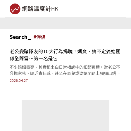
Search_
#
伴侶
老公變豬隊友的10大行為揭曉！媽寶、搞不定婆媳關
係全踩雷…第一名是它
不少婚姻衝突，其實都來自日常相處中的細節累積。當老公不
分擔家務、缺乏責任感，甚至在育兒或婆媳問題上頻頻出錯，
另一半變豬隊友也成為許多妻子的共同心聲。
2026.04.27