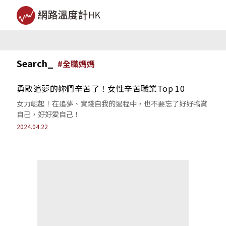
Search_
#
全職媽媽
勇敢追夢的妳們辛苦了！女性辛苦職業Top 10
女力崛起！在追夢、實踐自我的過程中，也不要忘了好好犒賞
自己，好好愛自己！
2024.04.22