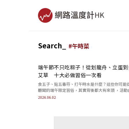
Search_
#
午時菜
端午節不只吃粽子！從划龍舟、立蛋到
艾草 十大必做習俗一次看
食五子、貼五毒符、打午時水是什麼？這些你可能
聽聞的端午限定習俗，其實背後都大有來頭 ，活動
與背後寓意一次整理。
2026.06.02