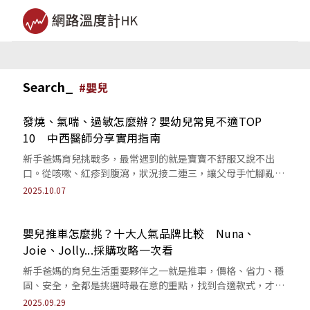
Search_
#
嬰兒
發燒、氣喘、過敏怎麼辦？嬰幼兒常見不適TOP
10 中西醫師分享實用指南
新手爸媽育兒挑戰多，最常遇到的就是寶寶不舒服又說不出
口。從咳嗽、紅疹到腹瀉，狀況接二連三，讓父母手忙腳亂。
想要安心育兒，這份嬰幼兒照顧指南一定要收藏！
2025.10.07
嬰兒推車怎麼挑？十大人氣品牌比較 Nuna、
Joie、Jolly...採購攻略一次看
新手爸媽的育兒生活重要夥伴之一就是推車，價格、省力、穩
固、安全，全都是挑選時最在意的重點，找到合適款式，才能
真正減輕日常負擔，帶來更輕鬆的育兒體驗。
2025.09.29