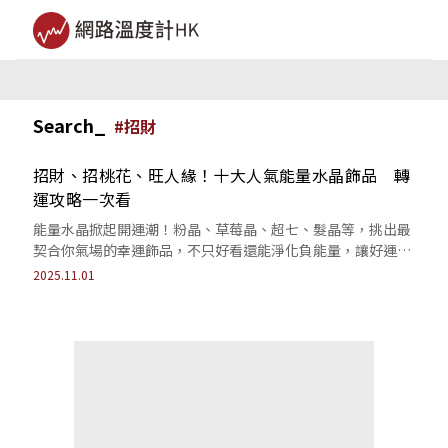
Search_
#
招財
招財、招桃花、旺人緣！十大人氣能量水晶飾品 轉
運攻略一次看
能量水晶掀起開運潮！粉晶、草莓晶、超七、髮晶等，挑出最
契合你氣場的幸運飾品，不只好看還能淨化負能量，讓好運天
天跟著你走。
2025.11.01