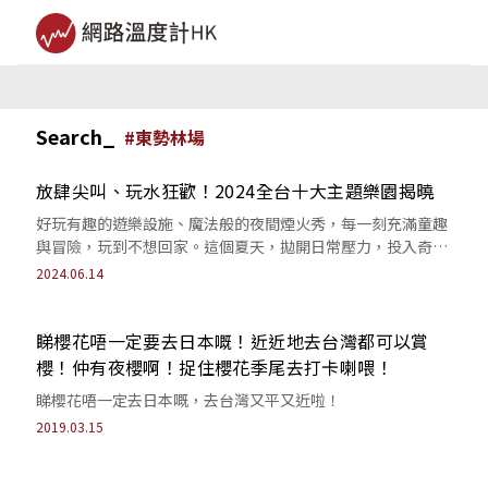
Search_
#
東勢林場
放肆尖叫、玩水狂歡！2024全台十大主題樂園揭曉
好玩有趣的遊樂設施、魔法般的夜間煙火秀，每一刻充滿童趣
與冒險，玩到不想回家。這個夏天，拋開日常壓力，投入奇妙
世界！
2024.06.14
睇櫻花唔一定要去日本嘅！近近地去台灣都可以賞
櫻！仲有夜櫻啊！捉住櫻花季尾去打卡喇喂！
睇櫻花唔一定去日本嘅，去台灣又平又近啦！
2019.03.15