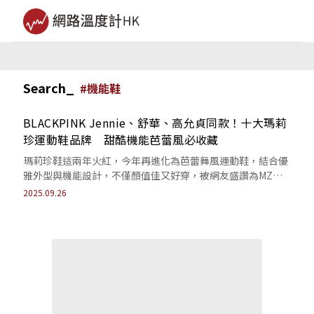
Search_
#
機能鞋
BLACKPINK Jennie、舒華、高允貞同款！十大瑪莉
珍運動鞋品牌 甜酷機能芭蕾風必收藏
瑪莉珍鞋這兩年火紅，今年再進化為芭蕾舞風運動鞋，結合優
雅外型與機能設計，不僅顏值佳又好穿，被網友盛讚為MZ世
代少女鞋櫃必備單品。
2025.09.26