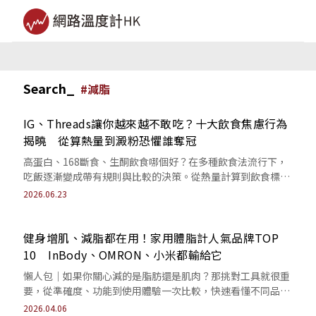
Search_
#
減脂
IG、Threads讓你越來越不敢吃？十大飲食焦慮行為
揭曉 從算熱量到澱粉恐懼誰奪冠
高蛋白、168斷食、生酮飲食哪個好？在多種飲食法流行下，
吃飯逐漸變成帶有規則與比較的決策。從熱量計算到飲食標準
化，易讓人產生健康資訊的焦慮與壓力。
2026.06.23
健身增肌、減脂都在用！家用體脂計人氣品牌TOP
10 InBody、OMRON、小米都輸給它
懶人包｜如果你關心減的是脂肪還是肌肉？那挑對工具就很重
要，從準確度、功能到使用體驗一次比較，快速看懂不同品牌
的特色，找到更符合自己需求的選擇。
2026.04.06