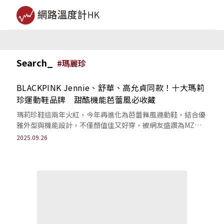
Search_
#
瑪麗珍
BLACKPINK Jennie、舒華、高允貞同款！十大瑪莉
珍運動鞋品牌 甜酷機能芭蕾風必收藏
瑪莉珍鞋這兩年火紅，今年再進化為芭蕾舞風運動鞋，結合優
雅外型與機能設計，不僅顏值佳又好穿，被網友盛讚為MZ世
代少女鞋櫃必備單品。
2025.09.26