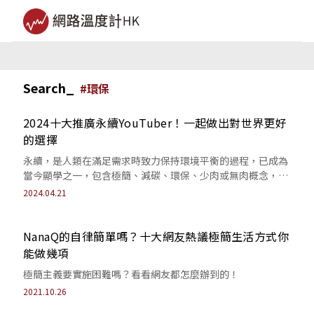
Search_
#
環保
2024十大推廣永續YouTuber！一起做出對世界更好
的選擇
永續，是人類在滿足需求時致力保持環境平衡的過程，已成為
當今顯學之一，包含極簡、減碳、環保、少肉或無肉概念，都
是我們必須時常學習實踐的課題。
2024.04.21
NanaQ的自律簡單嗎？十大網友熱議極簡生活方式你
能做幾項
極簡主義要實施困難嗎？看看網友都怎麼辦到的！
2021.10.26