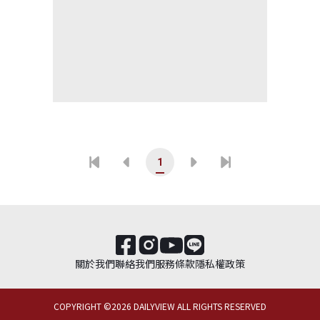
1
關於我們
聯絡我們
服務條款
隱私權政策
COPYRIGHT ©
2026
DAILYVIEW ALL RIGHTS RESERVED