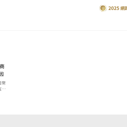
商
因
日常
在下