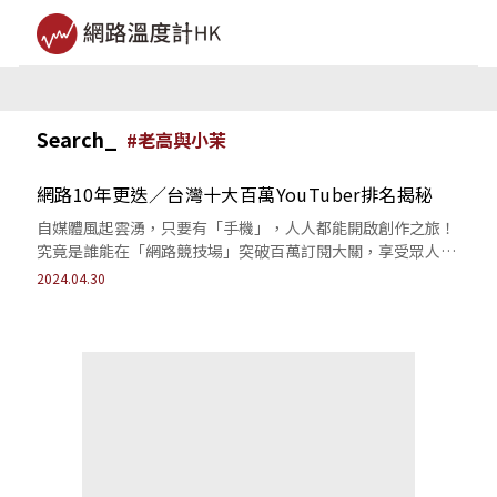
Search_
#
老高與小茉
網路10年更迭／台灣十大百萬YouTuber排名揭秘
自媒體風起雲湧，只要有「手機」，人人都能開啟創作之旅！
究竟是誰能在「網路競技場」突破百萬訂閱大關，享受眾人焦
點，贏得名利，卻又失去了什麼？
2024.04.30