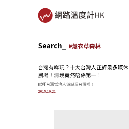
Search_
#
薰衣草森林
台灣有咩玩？十大台灣人正評最多嘅休
農場！清境竟然唔係第一！
睇吓台灣當地人係點玩台灣啦！
2019.10.21