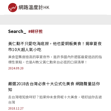
Search_
#
蚵仔煎
黃仁勳不只愛吃海底撈，他也愛銅板美食！揭寧夏夜
市10大超人氣小吃
美食密集度極高的寧夏夜市，是許多國內外遊客最愛造訪的指
標性景點，也是AI教父黃仁勳來台必逛的口袋清單！
2024.09.20
嚴選2018去台灣必食十大公式化美食 網路聲量話你
知
去台灣唔知食咩好？如果仲未食齊呢十大美食，唔好話你去過
台灣
2018.12.27