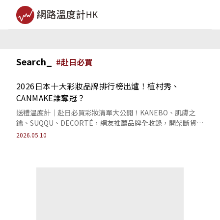
Search_
#
赴日必買
2026日本十大彩妝品牌排行榜出爐！植村秀、
CANMAKE誰奪冠？
送禮溫度計｜赴日必買彩妝清單大公開！KANEBO、肌膚之
鑰、SUQQU、DECORTÉ，網友推薦品牌全收錄，開架斷貨神
器到頂級專櫃底妝通通有。
2026.05.10