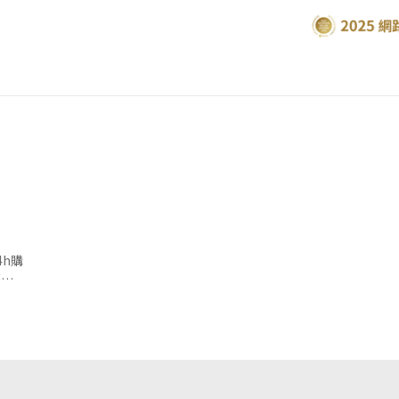
4h購
篇分