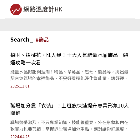
Search_
#
飾品
招財、招桃花、旺人緣！十大人氣能量水晶飾品 轉
運攻略一次看
能量水晶掀起開運潮！粉晶、草莓晶、超七、髮晶等，挑出最
契合你氣場的幸運飾品，不只好看還能淨化負能量，讓好運天
天跟著你走。
2025.11.01
職場加分靠「衣裝」！上班族快速提升專業形象10大
關鍵
職場競爭激烈，不只專業知識、技能很重要，外在形象和內在
軟實力也要兼顧！掌握這些職場加分重點，絕對讓你好感度一
秒激增。
2024.04.25