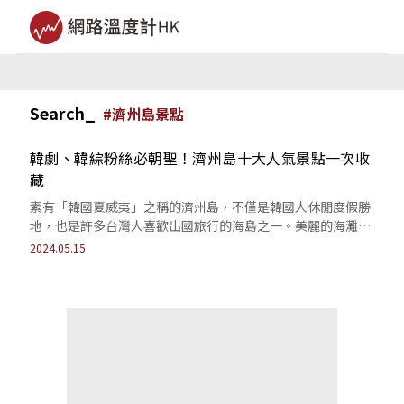
Search_
#
濟州島景點
韓劇、韓綜粉絲必朝聖！濟州島十大人氣景點一次收
藏
素有「韓國夏威夷」之稱的濟州島，不僅是韓國人休閒度假勝
地，也是許多台灣人喜歡出國旅行的海島之一。美麗的海灘、
瀑布、博物館和藝術展覽，適合尋求放鬆...
2024.05.15