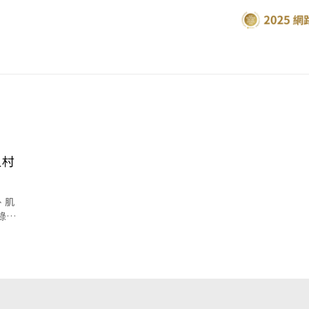
植村
、肌
錄，