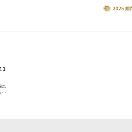
10
編為
只能