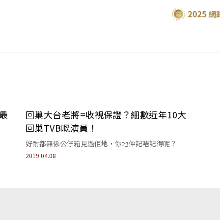
最
回巢大台老將=收視保證？細數近年10大
回巢TVB嘅演員！
好耐都無係公仔箱見過佢地，你地仲記唔記得呢？
2019.04.08