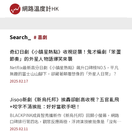
Search_
#
喜劇
奇幻日劇《小鎮星熱點》收視逆襲！鬼才編劇「笨蛋
節奏」的外星人物語爆笑來襲
Netflix最新高分日劇《小鎮星熱點》飆升口碑榜NO.5，平凡
無趣的富士山山腳下，卻藏著顛覆想像的「外星人日常」？
2025.02.17
Jisoo新劇《新烏托邦》挨轟卻創高收視？五官亂飛
+咬字不清挨批：好好當歌手吧！
BLACKPINK成員智秀攜新作《新烏托邦》回歸小螢幕，網路
口碑排行第四名，觀眾反應兩極，浮誇演技被批像是「沒有香
氣的花」？
2025.02.11