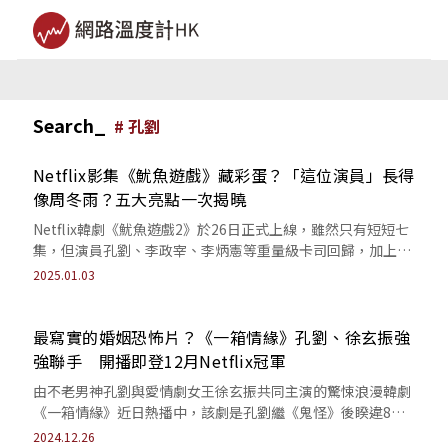
Search_
#
孔劉
Netflix影集《魷魚遊戲》藏彩蛋？「這位演員」長得
像周冬雨？五大亮點一次揭曉
Netflix韓劇《魷魚遊戲2》於26日正式上線，雖然只有短短七
集，但演員孔劉、李政宰、李炳憲等重量級卡司回歸，加上前
BIGBANG成員T.O....
2025.01.03
最寫實的婚姻恐怖片？《一箱情緣》孔劉、徐玄振強
強聯手 開播即登12月Netflix冠軍
由不老男神孔劉與愛情劇女王徐玄振共同主演的驚悚浪漫韓劇
《一箱情緣》近日熱播中，該劇是孔劉繼《鬼怪》後睽違8年
出演的愛情影集，搭配高潮迭起的劇情與...
2024.12.26