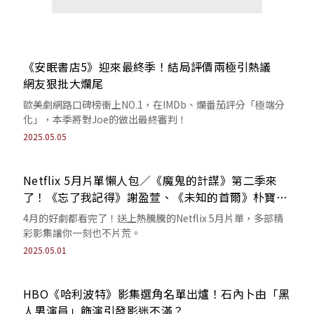
《安眠書店5》迎來最終季！結局評價兩極引熱議
網友狠批大爛尾
歐美劇網路口碑榜衝上NO.1，在IMDb、爛番茄評分「極端分
化」，本季將對Joe的做出最終審判！
2025.05.05
Netflix 5月片單懶人包／《魔鬼的計謀》第二季來
了！《忘了我記得》謝盈萱、《未知的首爾》朴寶英
成為話題
4月的好劇都看完了！送上熱騰騰的Netflix 5月片單，多部精
彩影集讓你一刻也不片荒。
2025.05.01
HBO《哈利波特》影集選角名單出爐！石內卜由「黑
人男演員」飾演引發影迷不滿？