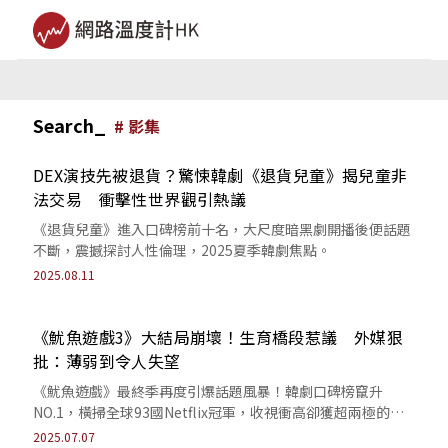
Search_
#
影集
DEX演技先被退貨？驚悚韓劇《退貨兒童》揭兒童非
法交易 衝擊性世界觀引熱議
《退貨兒童》進入口碑榜前十名，大尺度暗黑劇開播後便話題
不斷，震撼探討人性倫理，2025夏季韓劇焦點。
2025.08.11
《魷魚遊戲3》大結局崩壞！生育橋段惹議 外媒狠
批：薄弱到令人失望
《魷魚遊戲》最終季再度引爆話題風暴！韓劇口碑榜竄升
NO.1，橫掃全球93國Netflix冠軍，收視衝高卻獲超兩極的評
價？
2025.07.07