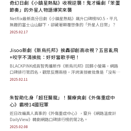
奇幻日劇《小鎮星熱點》收視逆襲！鬼才編劇「笨蛋
節奏」的外星人物語爆笑來襲
Netflix最新高分日劇《小鎮星熱點》飆升口碑榜NO.5，平凡
無趣的富士山山腳下，卻藏著顛覆想像的「外星人日常」？
2025.02.17
Jisoo新劇《新烏托邦》挨轟卻創高收視？五官亂飛
+咬字不清挨批：好好當歌手吧！
BLACKPINK成員智秀攜新作《新烏托邦》回歸小螢幕，網路
口碑排行第四名，觀眾反應兩極，浮誇演技被批像是「沒有香
氣的花」？
2025.02.11
朱智勛化身「超狂醫龍」！醫療爽劇《外傷重症中
心》霸榜14國冠軍
近日改編真人真事的《外傷重症中心》，竄升《網路溫度計
DailyView》韓劇網路口碑排行榜的第2名。
2025.02.08