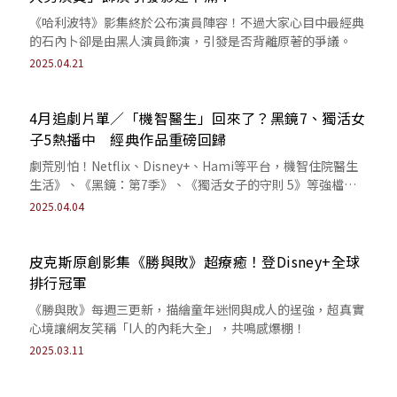
《哈利波特》影集終於公布演員陣容！不過大家心目中最經典
的石內卜卻是由黑人演員飾演，引發是否背離原著的爭議。
2025.04.21
4月追劇片單／「機智醫生」回來了？黑鏡7、獨活女
子5熱播中 經典作品重磅回歸
劇荒別怕！Netflix、Disney+、Hami等平台，機智住院醫生
生活》、《黑鏡：第7季》、《獨活女子的守則 5》等強檔來
襲。
2025.04.04
皮克斯原創影集《勝與敗》超療癒！登Disney+全球
排行冠軍
《勝與敗》每週三更新，描繪童年迷惘與成人的逞強，超真實
心境讓網友笑稱「I人的內耗大全」，共鳴感爆棚！
2025.03.11