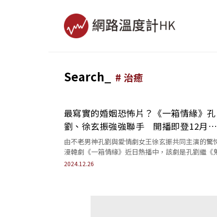
Search_
#
治癒
最寫實的婚姻恐怖片？《一箱情緣》孔
劉、徐玄振強強聯手 開播即登12月
Netflix冠軍
由不老男神孔劉與愛情劇女王徐玄振共同主演的驚
漫韓劇《一箱情緣》近日熱播中，該劇是孔劉繼《
怪》後睽違8年出演的愛情影集，搭配高潮迭起的
2024.12.26
與...