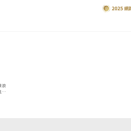
悚浪
鬼
劇情