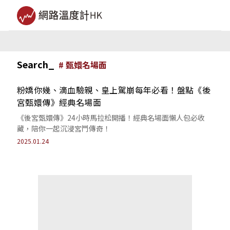
Search_
#
甄嬛名場面
粉嬌你幾、滴血驗親、皇上駕崩每年必看！盤點《後
宮甄嬛傳》經典名場面
《後宮甄嬛傳》24小時馬拉松開播！經典名場面懶人包必收
藏，陪你一起沉浸宮鬥傳奇！
2025.01.24