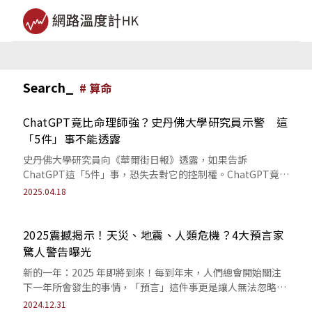
Search_
#
算命
ChatGPT竟比命理師強？史丹佛大學研究員示警 這
「5件」事不能透露
史丹佛大學研究員向《華爾街日報》透露，如果告訴
ChatGPT這「5件」事，恐失去對它的控制權。ChatGPT竟然
可以算命？新玩法你跟上了嗎？
2025.04.18
2025震撼揭示！天災、地震、人類危機？4大預言家
驚人警告曝光
新的一年：2025 年即將到來！每到年末，人們總會開始關注
下一年所會發生的事情，「預言」這件事更是讓人無法忽略，
尤其是世界各地有許多能看見未來的...
2024.12.31