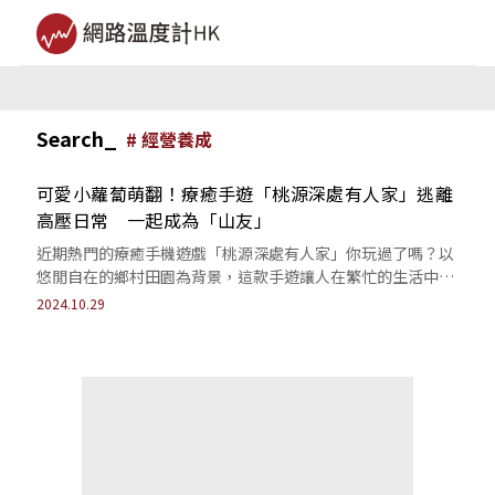
Search_
#
經營養成
可愛小蘿蔔萌翻！療癒手遊「桃源深處有人家」逃離
高壓日常 一起成為「山友」
近期熱門的療癒手機遊戲「桃源深處有人家」你玩過了嗎？以
悠閒自在的鄉村田園為背景，這款手遊讓人在繁忙的生活中體
會到心靈祥和的美好。遊戲中有著超萌的...
2024.10.29