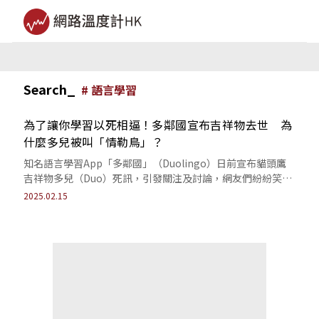
Search_
#
語言學習
為了讓你學習以死相逼！多鄰國宣布吉祥物去世 為
什麼多兒被叫「情勒鳥」？
知名語言學習App「多鄰國」（Duolingo）日前宣布貓頭鷹
吉祥物多兒（Duo）死訊，引發關注及討論，網友們紛紛笑稱
此為「終極情勒」。
2025.02.15