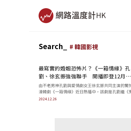
Search_
#
韓國影視
最寫實的婚姻恐怖片？《一箱情緣》孔
劉、徐玄振強強聯手 開播即登12月
Netflix冠軍
由不老男神孔劉與愛情劇女王徐玄振共同主演的驚
漫韓劇《一箱情緣》近日熱播中，該劇是孔劉繼《
怪》後睽違8年出演的愛情影集，搭配高潮迭起的
2024.12.26
與...