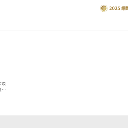
悚浪
鬼
劇情