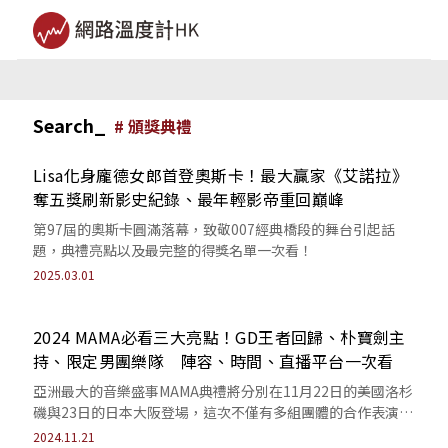
Search_
#
頒獎典禮
Lisa化身龐德女郎首登奧斯卡！最大贏家《艾諾拉》
奪五獎刷新影史紀錄、最年輕影帝重回巔峰
第97屆的奧斯卡圓滿落幕，致敬007經典橋段的舞台引起話
題，典禮亮點以及最完整的得獎名單一次看！
2025.03.01
2024 MAMA必看三大亮點！GD王者回歸、朴寶劍主
持、限定男團樂隊 陣容、時間、直播平台一次看
亞洲最大的音樂盛事MAMA典禮將分別在11月22日的美國洛杉
磯與23日的日本大阪登場，這次不僅有多組團體的合作表演，
更有韓流王者G-Dragon...
2024.11.21