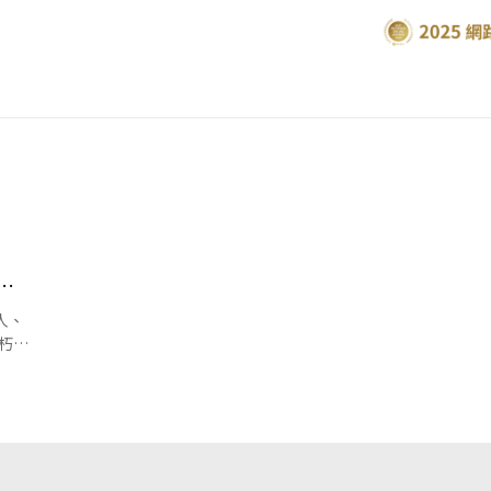
次
人、
不朽、