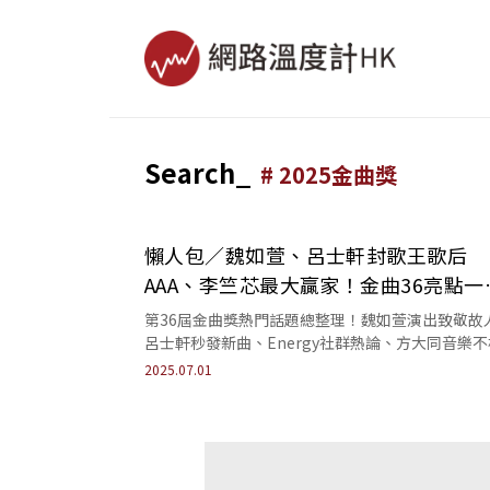
Search_
#
2025金曲獎
懶人包／魏如萱、呂士軒封歌王歌后
AAA、李竺芯最大贏家！金曲36亮點一
看
第36屆金曲獎熱門話題總整理！魏如萱演出致敬故
呂士軒秒發新曲、Energy社群熱論、方大同音樂
AAA與李竺芯成最大贏家，看完整金曲獎名單！
2025.07.01