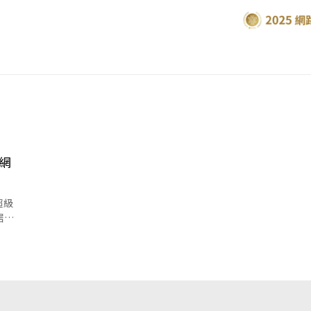
網
超級
居然