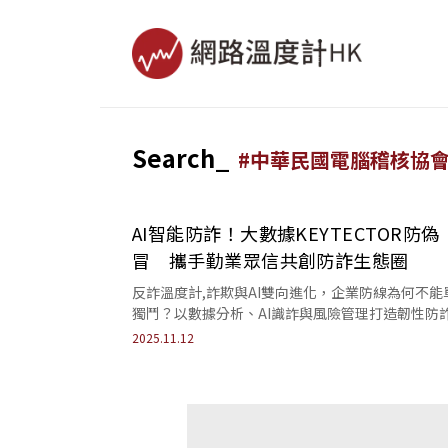
Search_
#
中華民國電腦稽核協
AI智能防詐！大數據KEYTECTOR防偽
冒 攜手勤業眾信共創防詐生態圈
反詐溫度計,詐欺與AI雙向進化，企業防線為何不能
獨鬥？以數據分析、AI識詐與風險管理打造韌性防
態系，開創企業信任與科技防護新格局。
2025.11.12