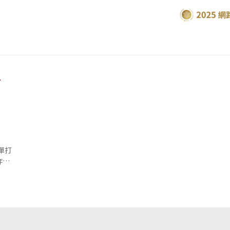
會
單打
詐生