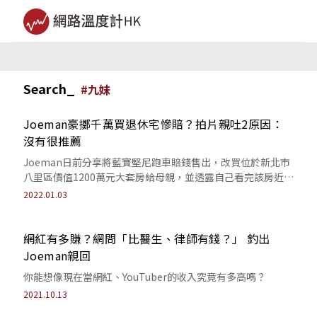
Search_
#
九妹
Joeman豪擲千萬買退休宅慘賠？拍片親吐2原因：
沒有很推薦
Joeman日前分享將藍寶堅尼跑車賠錢售出，改買位於新北市
八里區價值1200萬元大套房給母親，並透露自己看完該房近期
實登價後，表示「目前應該是賠...
2022.01.03
網紅有多賺？網問「比醫生、律師有錢？」 釣出
Joeman親回
你能想像現在當網紅、YouTuber的收入究竟有多高嗎？
2021.10.13